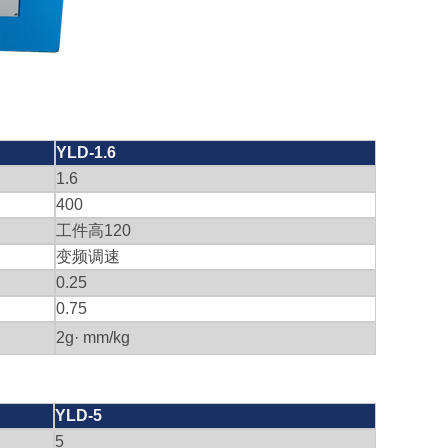
YLD-1.6
1.6
400
工件高
120
变频调速
0.25
0.75
2g· mm/kg
YLD-5
5