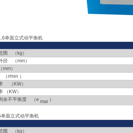
.6
单面立式动平衡机
范围 （
kg
）
外径 （
mm
）
（
mm
）
速
（
r/min
）
率 （
K
W
）
率 （
KW
）
剩余不平衡度 （
e
）
mar
5
单面立式动平衡机
范围 （
kg
）