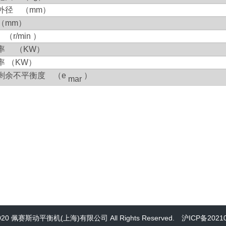
外径 （
mm
）
（
mm
）
速
（
r/min
）
率 （
K
W
）
率 （
KW
）
剩余不平衡度 （
e
）
mar
 2020 佩赛斯动平衡机(上海)有限公司 All Rights Reserved.
沪ICP备20210