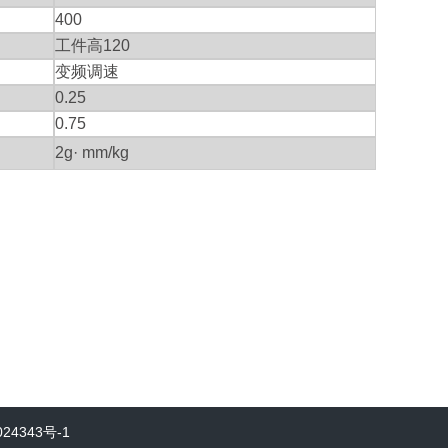
400
工件高
120
变频调速
0.25
0.75
2g· mm/kg
24343号-1